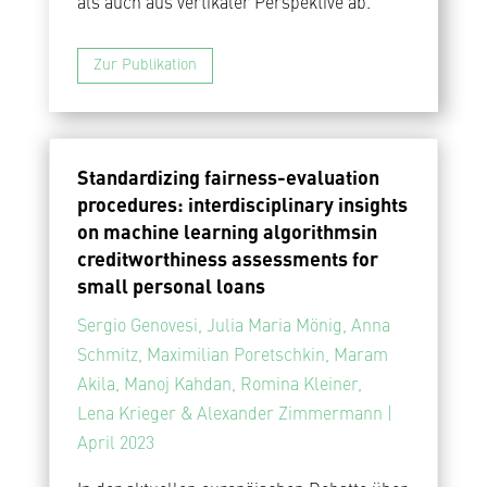
als auch aus vertikaler Perspektive ab.
Zur Publikation
Standardizing fairness-evaluation
procedures: interdisciplinary insights
on machine learning algorithmsin
creditworthiness assessments for
small personal loans
Sergio Genovesi, Julia Maria Mönig, Anna
Schmitz, Maximilian Poretschkin, Maram
Akila, Manoj Kahdan, Romina Kleiner,
Lena Krieger & Alexander Zimmermann |
April 2023